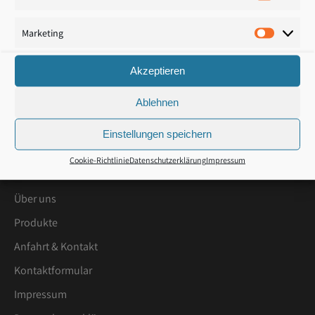
Statisti
erhalten Sie einen schnellen, günstigen und hochwertigen
Service. Grundsätzlich werden Original-Marken-Ersatzteile
Marketing
Marketi
führender Erstausrüster verwendet - und das zu
vergleichsweise günstigen Konditionen.
Akzeptieren
Ablehnen
MEHR ERFAHREN
Einstellungen speichern
QUICK LINKS
Cookie-Richtlinie
Datenschutzerklärung
Impressum
Über uns
Produkte
Anfahrt & Kontakt
Kontaktformular
Impressum