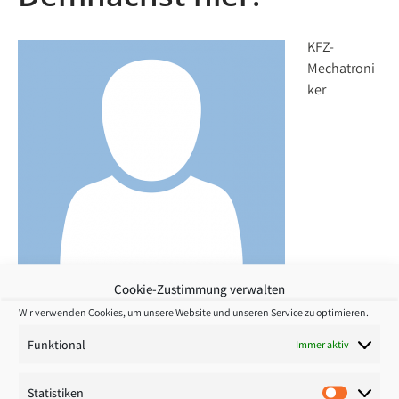
KFZ-
Mechatroni
ker
Cookie-Zustimmung verwalten
Wir verwenden Cookies, um unsere Website und unseren Service zu optimieren.
Funktional
Immer aktiv
Unsere Werkstatt bietet Service aus Meisterhand - ob
Autoersatzteile, Reparaturen oder Rundum-Check. Zudem
Statistiken